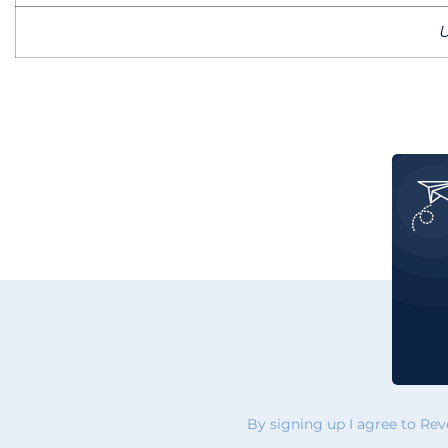
U
By signing up I agree to Re