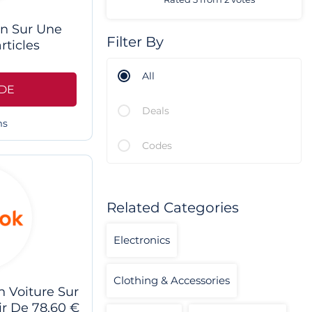
on Sur Une
Filter By
rticles
All
DE
Deals
ms
Codes
Related Categories
Electronics
Clothing & Accessories
n Voiture Sur
tir De 78,60 €