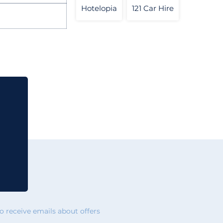
Hotelopia
121 Car Hire
 receive emails about offers