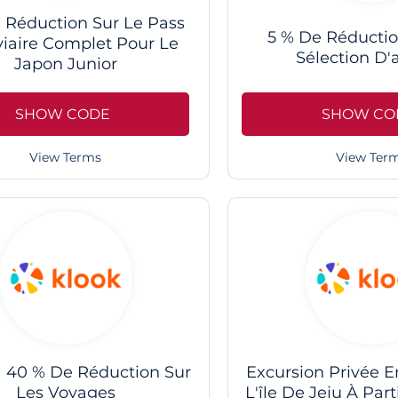
 Réduction Sur Le Pass
5 % De Réducti
viaire Complet Pour Le
Sélection D'a
Japon Junior
SHOW CO
SHOW CODE
View Ter
View Terms
à 40 % De Réduction Sur
Excursion Privée E
Les Voyages
L'île De Jeju À Par