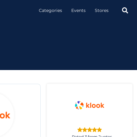

Categories
Events
Stores
Rated 3 from 2 votes