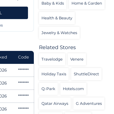
Baby & Kids
Home & Garden
L
Health & Beauty
ms
Jewelry & Watches
Related Stores
cked
Code
Travelodge
Venere
026
*******
Holiday Taxis
ShuttleDirect
026
*******
Q-Park
Hotels.com
026
*******
Qatar Airways
G Adventures
026
*******