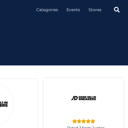

Categories
Events
Stores
Rated 3 from 2 votes