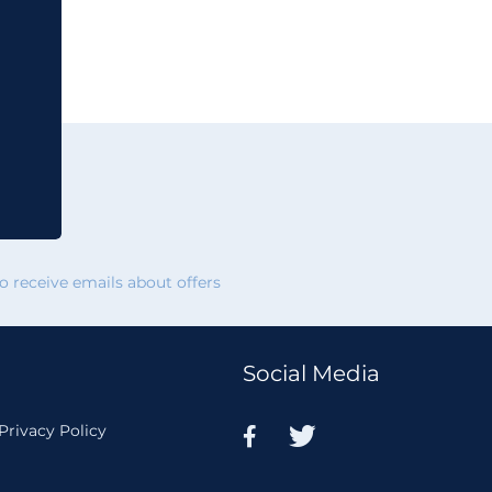
 receive emails about offers
Social Media
Privacy Policy

