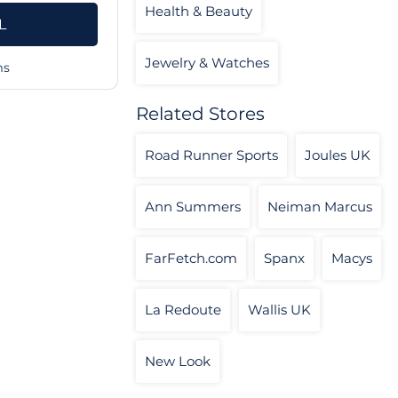
Health & Beauty
L
Jewelry & Watches
ms
Related Stores
Road Runner Sports
Joules UK
Ann Summers
Neiman Marcus
FarFetch.com
Spanx
Macys
La Redoute
Wallis UK
New Look