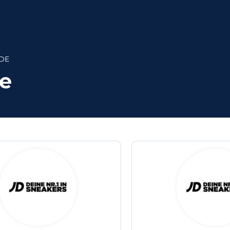
 DE
de