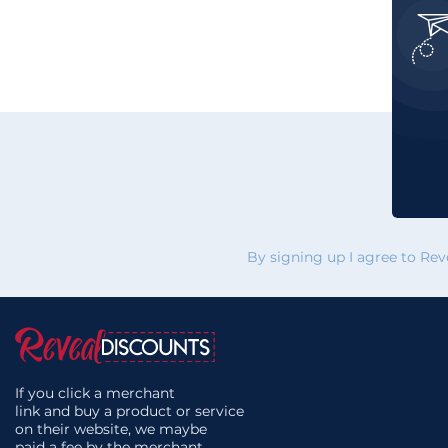
By signing up I agree to Re
If you click a merchant
link and buy a product or service
on their website, we maybe
paid a fee by the merchant.