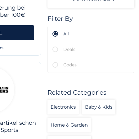
erung bei
über 100€
Filter By
L
All
ms
Deals
Codes
Related Categories
Electronics
Baby & Kids
rtikel schon
Home & Garden
 Sports