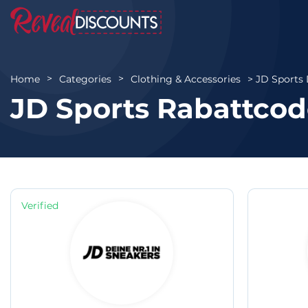
JD Sports
Home
Categories
Clothing & Accessories
JD Sports Rabattco
Verified