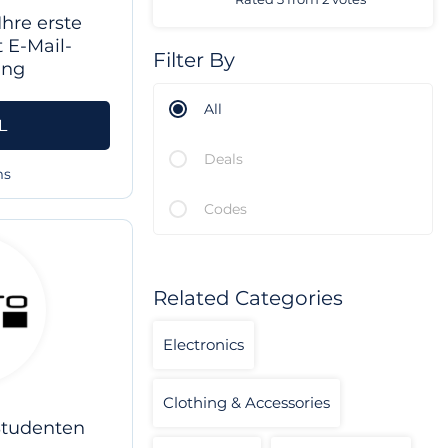
Ihre erste
 E-Mail-
Filter By
ung
All
L
Deals
ms
Codes
Related Categories
Electronics
Clothing & Accessories
Studenten