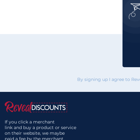
By signing up I agree to Re
If you click a merchant
link and buy a product or service
on their website, we maybe
paid a fee by the merchant.