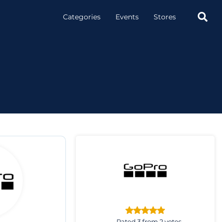

Categories
Events
Stores
Rated 3 from 2 votes