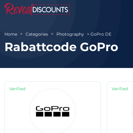
GoPro DE
Home
Categories
Photography
Rabattcode GoPro
Verified
Verified