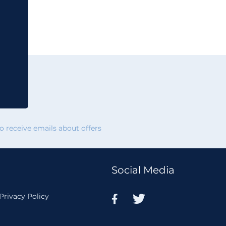
 receive emails about offers
Social Media
Privacy Policy

