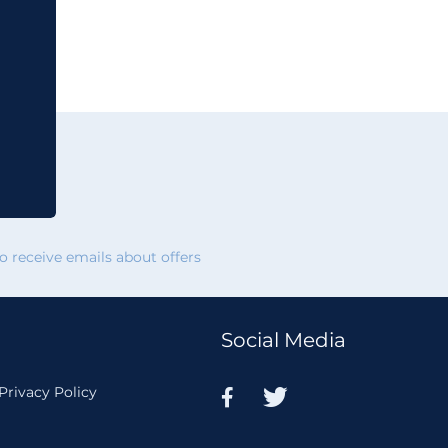
 receive emails about offers
Social Media
Privacy Policy

