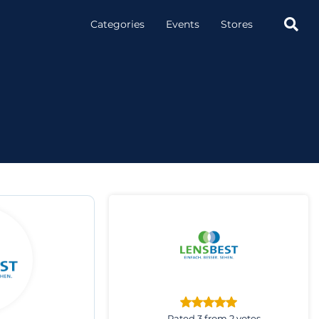

Categories
Events
Stores
Rated 3 from 2 votes