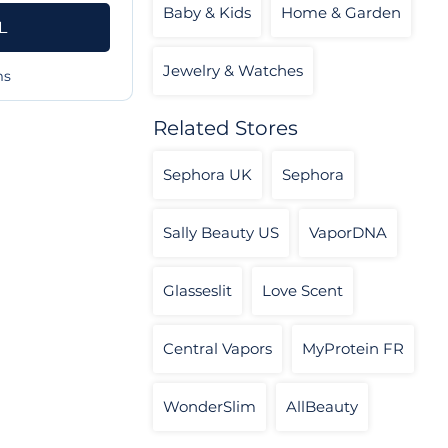
Baby & Kids
Home & Garden
L
Jewelry & Watches
ms
Related Stores
Sephora UK
Sephora
Sally Beauty US
VaporDNA
Glasseslit
Love Scent
Central Vapors
MyProtein FR
WonderSlim
AllBeauty