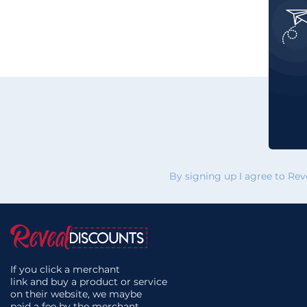
By signing up I agree to Re
If you click a merchant
link and buy a product or service
on their website, we maybe
paid a fee by the merchant.