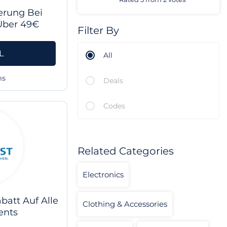
erung Bei
Über 49€
Filter By
L
All
ms
Deals
Codes
Related Categories
Electronics
batt Auf Alle
Clothing & Accessories
nts