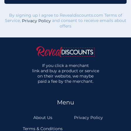
By signing up I agree to Revealdiscounts.com Terms of
Service,
and consent to receive emails about
Privacy Policy
offers
If you click a merchant
link and buy a product or service
on their website, we maybe
paid a fee by the merchant.
Menu
About Us
Privacy Policy
Terms & Conditions